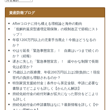
資産防衛ブログ
Afterコロナに待ち構える増税論と海外の動向
「低解約返戻型逓増定期保険」の税制改正で節税にスト
ップ！
年収1200万円以上の児童手当廃止！今後はどうなるの
か？
やはり延長「緊急事態宣言」！ 自粛はいつまで続くの
か？（続報）
遅きに失した「緊急事態宣言」！ 緩やかな制限で長期
化は必至か？
75歳以上の医療費、年収200万円以上は2割負担に！現役
世代の負担も増額されるのか？
特別家賃支援給付金｜条件から算定金額、申請に必要な
書類までどこよりも詳しく【かんたん解説】
持続化給付金の給付対象が拡大になった部分をどこより
も詳しく
持続化給付金の申請書類はなに？最新情報を詳しく【や
さしい図解つき】