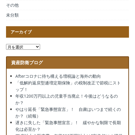
その他
未分類
アーカイブ
資産防衛ブログ
Afterコロナに待ち構える増税論と海外の動向
「低解約返戻型逓増定期保険」の税制改正で節税にスト
ップ！
年収1200万円以上の児童手当廃止！今後はどうなるの
か？
やはり延長「緊急事態宣言」！ 自粛はいつまで続くの
か？（続報）
遅きに失した「緊急事態宣言」！ 緩やかな制限で長期
化は必至か？