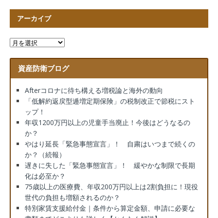
アーカイブ
資産防衛ブログ
Afterコロナに待ち構える増税論と海外の動向
「低解約返戻型逓増定期保険」の税制改正で節税にスト
ップ！
年収1200万円以上の児童手当廃止！今後はどうなるの
か？
やはり延長「緊急事態宣言」！ 自粛はいつまで続くの
か？（続報）
遅きに失した「緊急事態宣言」！ 緩やかな制限で長期
化は必至か？
75歳以上の医療費、年収200万円以上は2割負担に！現役
世代の負担も増額されるのか？
特別家賃支援給付金｜条件から算定金額、申請に必要な