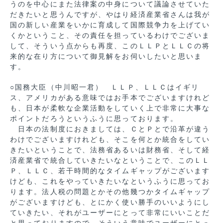
うのを中心にまた法律案の中身について議論させていた
だきたいと思うんですが、やはり経済産業省さんは我が
国の新しい産業をいかに育成して国際競争力を上げてい
くかということ、その責任を担っているわけでございま
して、そういう点からも再度、このＬＬＰとＬＬＣの将
来的な在り方について御見解をお伺いしたいと思いま
す。
○国務大臣（中川昭一君） ＬＬＰ、ＬＬＣはイギリ
ス、アメリカがある意味ではお手本でございますけれど
も、日本が柔軟な企業活動をしていく上で非常に大事な
ポイントだろうというふうに思っております。
日本の法制度におきましては、ＣとＰとで沿革が違う
わけでございますけれども、そこを何とか統合をしてい
きたいということで、法務省あるいは財務省、そして経
済産業省で統合していきたいなということで、このＬＬ
Ｐ、ＬＬＣ、若干時間的なタイムギャップがございます
けども、これをやっていきたいなというふうに思ってお
ります。法人税の問題とかその他幾つかタイムギャップ
がございますけども、とにかく使い勝手のいいようにし
ていきたい、それがユーザーにとって非常にいいことだ
と思っておりますので、そういう意味でユーザーにとっ