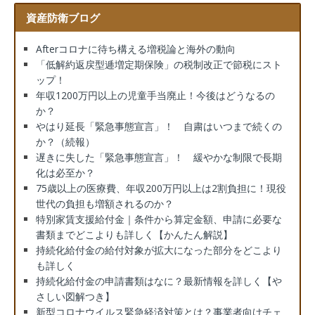
資産防衛ブログ
Afterコロナに待ち構える増税論と海外の動向
「低解約返戻型逓増定期保険」の税制改正で節税にスト
ップ！
年収1200万円以上の児童手当廃止！今後はどうなるの
か？
やはり延長「緊急事態宣言」！ 自粛はいつまで続くの
か？（続報）
遅きに失した「緊急事態宣言」！ 緩やかな制限で長期
化は必至か？
75歳以上の医療費、年収200万円以上は2割負担に！現役
世代の負担も増額されるのか？
特別家賃支援給付金｜条件から算定金額、申請に必要な
書類までどこよりも詳しく【かんたん解説】
持続化給付金の給付対象が拡大になった部分をどこより
も詳しく
持続化給付金の申請書類はなに？最新情報を詳しく【や
さしい図解つき】
新型コロナウイルス緊急経済対策とは？事業者向けチェ