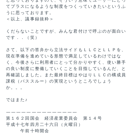
てプラスになるような制度をつくっていきたいというふ
うに思っております。
＜以上、議事録抜粋＞
くだらないことですが、みんな君付けで呼ぶのが面白い
です．．（笑）
さて、以下の答弁から立法サイドもＬＬＣとＬＬＰを、
現在準備を進めている形態で満足しているわけではな
く、今後さらに利用者にとって分かりやすく、使い勝手
の良い制度に整備していくことを目指しているんだ、と
再確認しました。また最終目標はやはりＬＬＣの構成員
課税（パススルー）の実現というところでしょう
か。。。
ではまた♪
——————————————
第１６２回国会 経済産業委員会 第１４号
平成十七年四月二十六日（火曜日）
午前十時開会