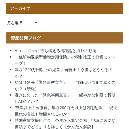
アーカイブ
資産防衛ブログ
Afterコロナに待ち構える増税論と海外の動向
「低解約返戻型逓増定期保険」の税制改正で節税にスト
ップ！
年収1200万円以上の児童手当廃止！今後はどうなるの
か？
やはり延長「緊急事態宣言」！ 自粛はいつまで続くの
か？（続報）
遅きに失した「緊急事態宣言」！ 緩やかな制限で長期
化は必至か？
75歳以上の医療費、年収200万円以上は2割負担に！現役
世代の負担も増額されるのか？
特別家賃支援給付金｜条件から算定金額、申請に必要な
書類までどこよりも詳しく【かんたん解説】