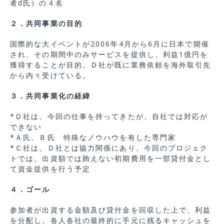
者d氏）の４名
２．共同事業の目的
国際的な大イベントが2006年4月から6月に日本で開催
され、その期間中のみサービスを提供し、利益1億円を
獲得することが目的。Ｄ社が既に業務依頼を海外取引先
から内々受けている。
３．共同事業化の経緯
*Ｄ社は、今回の仕事を持ってきたが、自社では対応が
できない
*Ａ氏、Ｂ氏 特殊なノウハウを有した専門家
*Ｃ社は、Ｄ社とは協力関係にあり、今回のプロジェク
トでは、出資額では賄えない初期費用を一部貸付金とし
て資金提供を行う予定
４．ゴール
参加者が出資する金額及び貸付金を回収した上で、利益
を分配し、各人各社の最終的に手元に残るキャッシュを