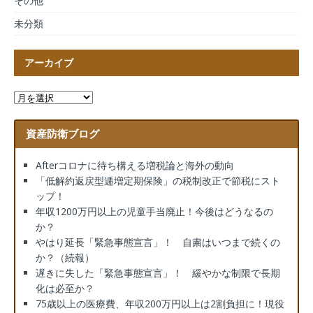
その他
未分類
アーカイブ
資産防衛ブログ
Afterコロナに待ち構える増税論と海外の動向
「低解約返戻型逓増定期保険」の税制改正で節税にスト
ップ！
年収1200万円以上の児童手当廃止！今後はどうなるの
か？
やはり延長「緊急事態宣言」！ 自粛はいつまで続くの
か？（続報）
遅きに失した「緊急事態宣言」！ 緩やかな制限で長期
化は必至か？
75歳以上の医療費、年収200万円以上は2割負担に！現役