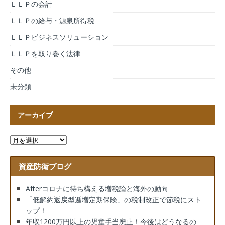
ＬＬＰの会計
ＬＬＰの給与・源泉所得税
ＬＬＰビジネスソリューション
ＬＬＰを取り巻く法律
その他
未分類
アーカイブ
資産防衛ブログ
Afterコロナに待ち構える増税論と海外の動向
「低解約返戻型逓増定期保険」の税制改正で節税にスト
ップ！
年収1200万円以上の児童手当廃止！今後はどうなるの