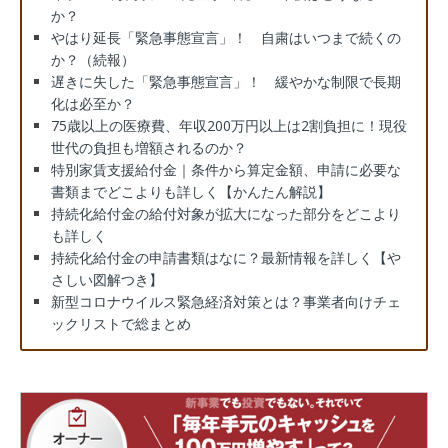
か？
やはり延長「緊急事態宣言」！ 自粛はいつまで続くの
か？（続報）
遅きに失した「緊急事態宣言」！ 緩やかな制限で長期
化は必至か？
75歳以上の医療費、年収200万円以上は2割負担に！現役
世代の負担も増額されるのか？
特別家賃支援給付金｜条件から算定金額、申請に必要な
書類までどこよりも詳しく【かんたん解説】
持続化給付金の給付対象が拡大になった部分をどこより
も詳しく
持続化給付金の申請書類はなに？最新情報を詳しく【や
さしい図解つき】
新型コロナウイルス緊急経済対策とは？事業者向けチェ
ックリストで総まとめ