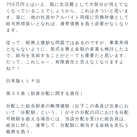
750万円とはいえ、既に生活費として大部分が消えてな
くなっていることでしょうから、これはきついと思いま
す。逆に、他の社員やアルバイト同様に労務対価として
給与所得扱いとなれば、連帯債務を負う必要がなくなり
ます。
従って、税務上微妙な問題ではあるのですが、事業所得
とならないように、形式を整え金額の多寡も検討した上
で、給与を支給することがと～ても重要だと思います。
だって、これじゃ～、有限責任と言えなくなりますよ
ね？！
日本版ＬＬＰ法
第３５条（財産分配に関する責任）
分配した組合財産の帳簿価額（以下この条及び次条にお
いて「分配額」という。）がその分配の日における分配
可能額を超える場合には、当該分配を受けた組合員は、
組合に対し、連帯して、分配額に相当する金銭を支払う
義務を負う。