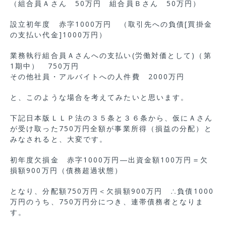
（組合員Ａさん 50万円 組合員Ｂさん 50万円）
設立初年度 赤字1000万円 （取引先への負債[買掛金
の支払い代金]1000万円）
業務執行組合員Ａさんへの支払い(労働対価として)（第
1期中） 750万円
その他社員・アルバイトへの人件費 2000万円
と、このような場合を考えてみたいと思います。
下記日本版ＬＬＰ法の３５条と３６条から、仮にＡさん
が受け取った750万円全額が事業所得（損益の分配）と
みなされると、大変です。
初年度欠損金 赤字1000万円―出資金額100万円＝欠
損額900万円（債務超過状態）
となり、分配額750万円＜欠損額900万円 ∴負債1000
万円のうち、750万円分につき、連帯債務者となりま
す。