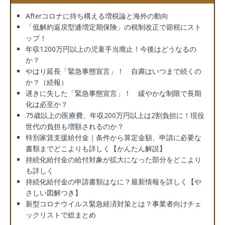
Afterコロナに待ち構える増税論と海外の動向
「低解約返戻型逓増定期保険」の税制改正で節税にスト
ップ！
年収1200万円以上の児童手当廃止！今後はどうなるの
か？
やはり延長「緊急事態宣言」！ 自粛はいつまで続くの
か？（続報）
遅きに失した「緊急事態宣言」！ 緩やかな制限で長期
化は必至か？
75歳以上の医療費、年収200万円以上は2割負担に！現役
世代の負担も増額されるのか？
特別家賃支援給付金｜条件から算定金額、申請に必要な
書類までどこよりも詳しく【かんたん解説】
持続化給付金の給付対象が拡大になった部分をどこより
も詳しく
持続化給付金の申請書類はなに？最新情報を詳しく【や
さしい図解つき】
新型コロナウイルス緊急経済対策とは？事業者向けチェ
ックリストで総まとめ