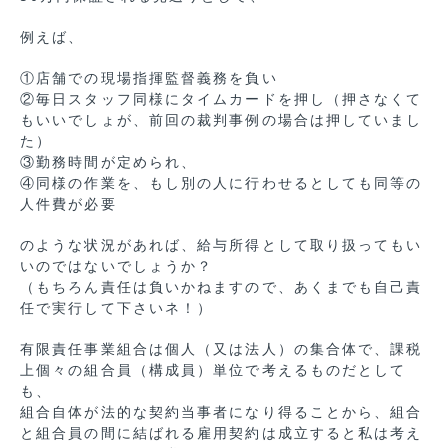
例えば、
①店舗での現場指揮監督義務を負い
②毎日スタッフ同様にタイムカードを押し（押さなくて
もいいでしょが、前回の裁判事例の場合は押していまし
た）
③勤務時間が定められ、
④同様の作業を、もし別の人に行わせるとしても同等の
人件費が必要
のような状況があれば、給与所得として取り扱ってもい
いのではないでしょうか？
（もちろん責任は負いかねますので、あくまでも自己責
任で実行して下さいネ！）
有限責任事業組合は個人（又は法人）の集合体で、課税
上個々の組合員（構成員）単位で考えるものだとして
も、
組合自体が法的な契約当事者になり得ることから、組合
と組合員の間に結ばれる雇用契約は成立すると私は考え