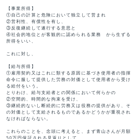
【事業所得】
①自己の計算と危険において独立して営まれ
②営利性、有償性を有し、
③反復継続して遂行する意思と
④社会的地位とが客観的に認められる業務 から生ずる
所得をいい、
これに対し、
【給与所得】
①雇用契約又はこれに類する原因に基づき使用者の指揮
命令に服して提供した労務の対価として使用者から受け
る給付をいう。
とりわけ、給与支給者との関係において何らかの
②空間的、時間的な拘束を受け、
③継続的ないし断続的に労務又は役務の提供があり、そ
の対価として支給されるものであるかどうかが重視され
なければならない。
これらのことを、念頭に考えると、まず青山さんが月額
50万円保証される見返りとして、