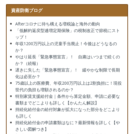
資産防衛ブログ
Afterコロナに待ち構える増税論と海外の動向
「低解約返戻型逓増定期保険」の税制改正で節税にスト
ップ！
年収1200万円以上の児童手当廃止！今後はどうなるの
か？
やはり延長「緊急事態宣言」！ 自粛はいつまで続くの
か？（続報）
遅きに失した「緊急事態宣言」！ 緩やかな制限で長期
化は必至か？
75歳以上の医療費、年収200万円以上は2割負担に！現役
世代の負担も増額されるのか？
特別家賃支援給付金｜条件から算定金額、申請に必要な
書類までどこよりも詳しく【かんたん解説】
持続化給付金の給付対象が拡大になった部分をどこより
も詳しく
持続化給付金の申請書類はなに？最新情報を詳しく【や
さしい図解つき】